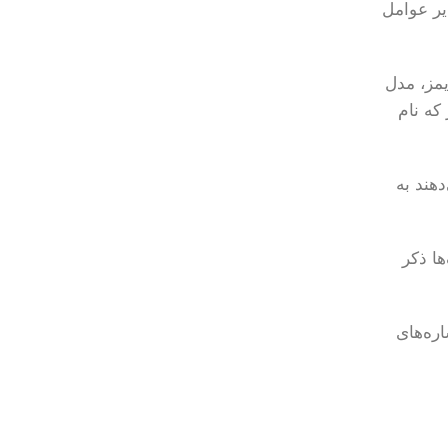
با دیده‌شدن در ChatGPT داشتند و از سایر عوامل
مز، مدل
که نام
دهند به
ها ذکر
د Brand Radar برای مشاهده اشاره‌های