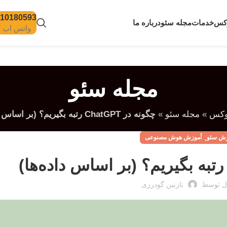
10180593
وکس
خدمات
مجله سئو
درباره ما
واتس اپ 24/7
مجله سئو
وکس
»
مجله سئو
»
چگونه در ChatGPT رتبه بگیریم؟ (بر اساس داده‌ها)
,
زش سئو
آموزش هوش مصنوعی
ل توسط
نازنین گودرزی