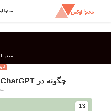
محتوا ل
محتوا ل
آمو
چگونه در ChatGPT رتبه بگیریم؟ (بر اساس داده‌ها)
ارسا
13