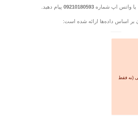
م یا واتس اپ شماره
09210180593
پیام دهید.
ن بر اساس داده‌ها ارائه شده است:
ی (نه فقط