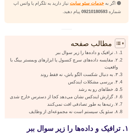
🟠 اگر به
خدمات سئو سایت
نیاز دارید به تلگرام یا واتس اپ
شماره
09210180593
پیام دهید.
مطالب صفحه
۱. ترافیک و داده‌ها را زیر سوال ببر
۲. مقایسه داده‌های سرچ کنسول یا ابزارهای وبمستر بینگ با
واقعیت
۳. به دنبال شکست الگو باش، نه فقط روند
۴. بررسی مشکلات ایندکس
۵. خطاهای رو به رشد
۶. گزارش ایندکس نشان می‌دهد کجا از دسترس خارج شدی
۷. رتبه‌ها به طور تصادفی افت نمی‌کنند
۸. سئو یک سیستم است نه مجموعه‌ای از وظایف
۱. ترافیک و داده‌ها را زیر سوال ببر